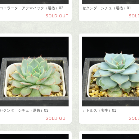
コロラータ アテマハック（選抜）02
セクンダ シチュ（選抜）01
SOLD OUT
SOL
セクンダ シチュ（選抜）03
カトルス（実生）01
SOLD OUT
SOL