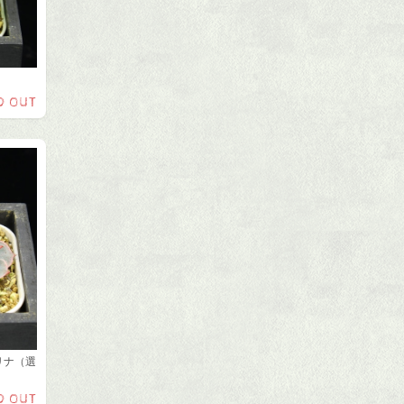
D OUT
リナ（選
D OUT