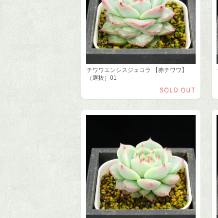
チワワエンシスジェコラ 【赤チワワ】
（選抜）01
SOLD OUT