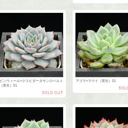
ピンウィール×クスピダータサンロベルト
アゴラ×ラウイ（実生）01
（実生）01
SOL
SOLD OUT