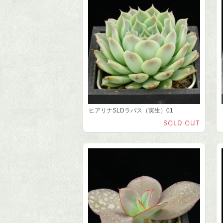
ヒアリナSLDラパス（実生）01
SOLD OUT