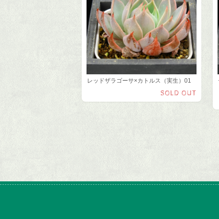
レッドザラゴーサ×カトルス（実生）01
SOLD OUT