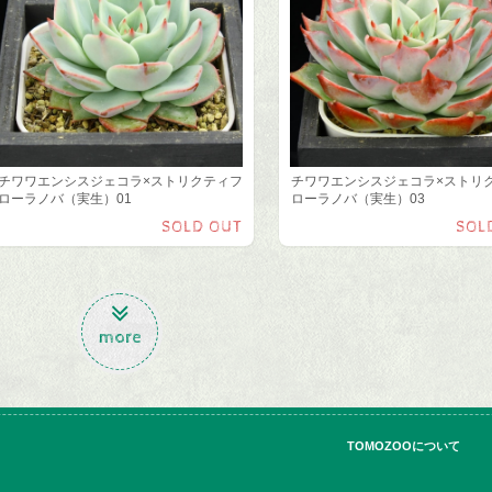
チワワエンシスジェコラ×ストリクティフ
チワワエンシスジェコラ×ストリ
ローラノバ（実生）01
ローラノバ（実生）03
SOLD OUT
SOL
more
TOMOZOOについて