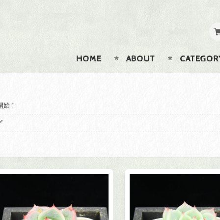
HOME
ABOUT
CATEGOR
②開始！
