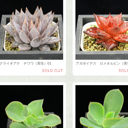
クライギアナ チワワ（実生）01
アガボイデス ロメオルビン（実
SOLD OUT
SOL