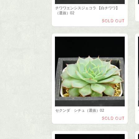
チワワエンシスジェコラ 【白チワワ】
（選抜）02
SOLD OUT
セクンダ シチュ（選抜）02
SOLD OUT